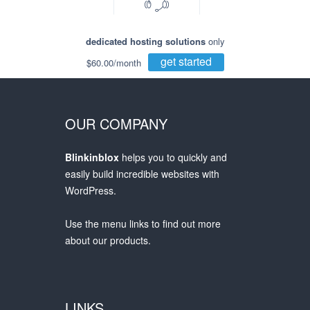
dedicated hosting solutions
only
get started
$60.00/month
OUR COMPANY
Blinkinblox
helps you to quickly and
easily build incredible websites with
WordPress.
Use the menu links to find out more
about our products.
LINKS