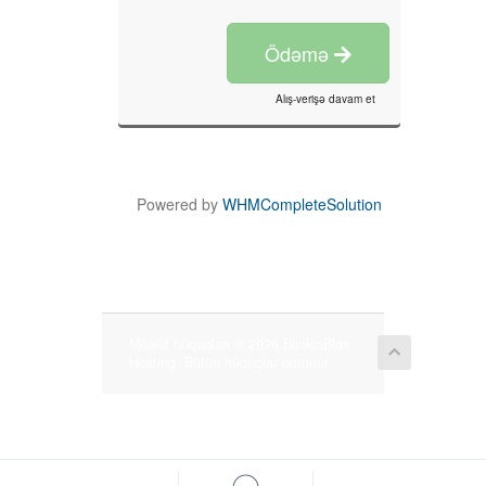
Ödəmə
Alış-verişə davam et
Powered by
WHMCompleteSolution
Müəllif hüquqları © 2026 BlinkinBlox
Hosting. Bütün hüquqlar qorunur.