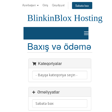
Azerbaijani
Giriş
Qeydiyyat
Səbətə bax
BlinkinBlox Hosting
Naviqasiyaya
keçid
Baxış və ödəmə
Kateqoriyalar
Əməliyyatlar