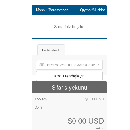
Məhsul/Parametrlər
Qiymət/Müddət
Səbətiniz boşdur
Endirim kodu
Kodu təsdiqləyin
Sifariş yekunu
Toplam
$0.00 USD
Cəmi
$0.00 USD
Yekun