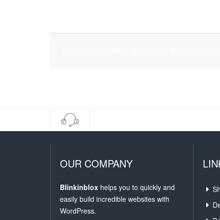
Copyright © 2026 BlinkinBlox Hosting. All Rights Reserv
OUR COMPANY
LIN
Blinkinblox
helps you to quickly and
Sh
easily build incredible websites with
De
WordPress.